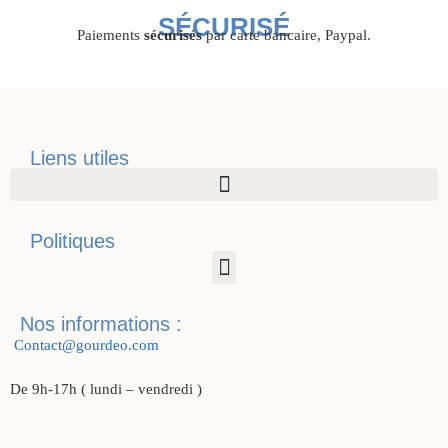
SÉCURISÉ
Paiements
sécurisés
par carte bancaire, Paypal.
Liens utiles
Politiques
Nos informations :
Contact@gourdeo.com
De 9h-17h ( lundi – vendredi )