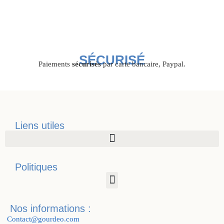
SÉCURISÉ
Paiements
sécurisés
par carte bancaire, Paypal.
Liens utiles
Politiques
Nos informations :
Contact@gourdeo.com