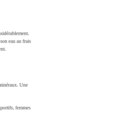
sidérablement.
son eau au frais
ent.
s minéraux. Une
 sportifs, femmes