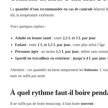
La
quantité d’eau recommandée en cas de canicule
dépend de 
sûr, la température extérieure.
Voici quelques repères :
Adulte en bonne santé
: entre
2,5 L et 3 L par jour
Enfant
: entre
1 L et 1,5 L par jour
, voire plus selon l’âge
Personne âgée
: au moins
1,5 L par jour
, même sans sensat
Sportif ou travailleur en extérieur
:
jusqu’à 4 L par jour
s
Attention : ces quantités incluent uniquement les
boissons
. L’ea
mais ne suffit pas seule.
À quel rythme faut-il boire pend
Il ne suffit pas de boire beaucoup, il faut boire
souvent
: