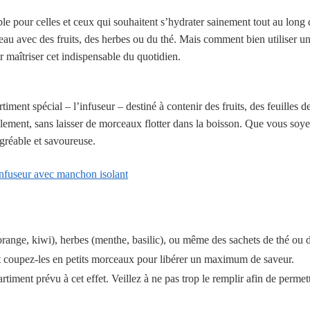
e pour celles et ceux qui souhaitent s’hydrater sainement tout au long 
’eau avec des fruits, des herbes ou du thé. Mais comment bien utiliser u
ur maîtriser cet indispensable du quotidien.
ment spécial – l’infuseur – destiné à contenir des fruits, des feuilles d
lement, sans laisser de morceaux flotter dans la boisson. Que vous soy
agréable et savoureuse.
nfuseur avec manchon isolant
e, orange, kiwi), herbes (menthe, basilic), ou même des sachets de thé ou d
et coupez-les en petits morceaux pour libérer un maximum de saveur.
rtiment prévu à cet effet. Veillez à ne pas trop le remplir afin de perme