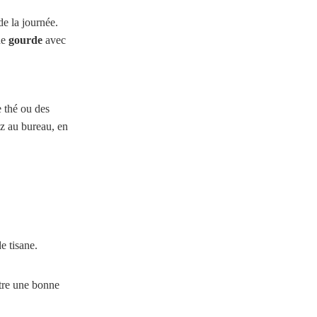
de la journée.
ne
gourde
avec
e thé ou des
ez au bureau, en
e tisane.
ttre une bonne