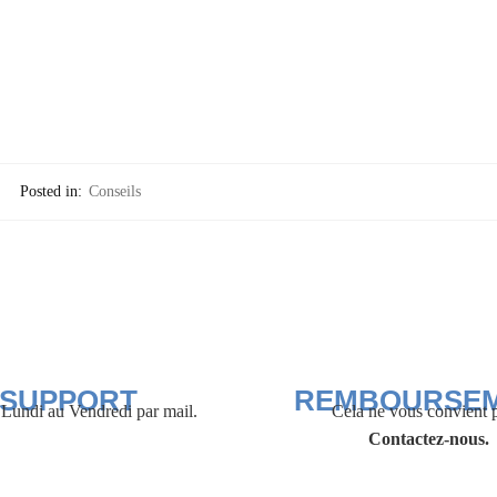
Posted in:
Conseils
SUPPORT
REMBOURSE
Lundi au Vendredi par mail.
Cela ne vous convient 
Contactez-nous.