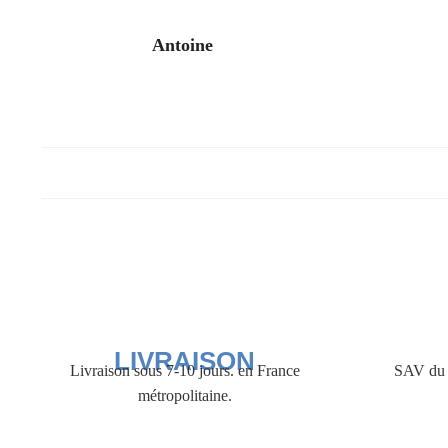
Antoine
LIVRAISON
Livraison sous 7-10 jours. en France
SAV du 
métropolitaine.