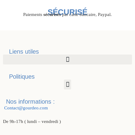
SÉCURISÉ
Paiements
sécurisés
par carte bancaire, Paypal.
Liens utiles
Politiques
Nos informations :
Contact@gourdeo.com
De 9h-17h ( lundi – vendredi )